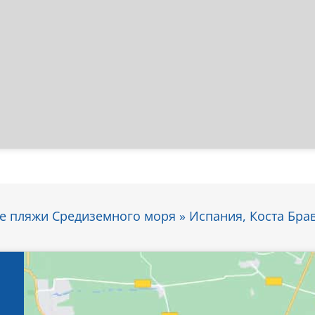
 пляжи Средиземного моря » Испания, Коста Брав