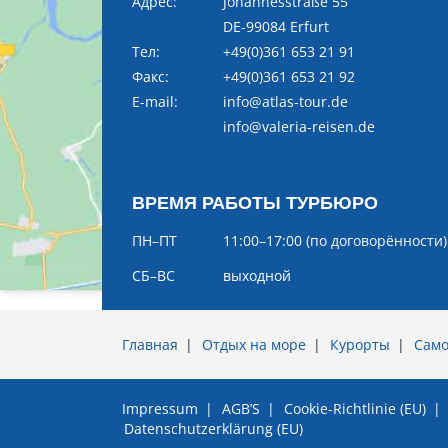
Адрес:
Johannesstraße 55
DE-99084 Erfurt
Тел:
+49(0)361 653 21 91
Факс:
+49(0)361 653 21 92
E-mail:
info@atlas-tour.de
info@valeria-reisen.de
ВРЕМЯ РАБОТЫ ТУРБЮРО
ПН–ПТ
11:00–17:00 (по договорённости)
CБ–ВС
выходной
Главная
Отдых на море
Курорты
Само
Impressum
AGB’S
Cookie-Richtlinie (EU)
Datenschutzerklärung (EU)