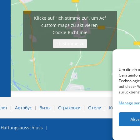
Klicke auf "Ich stimme zu", um Acf
custom-maps zu aktivieren
Cookie-Richtlinie
Ich stimme zu
Um dir ein 
Geräteinfor
Technologie
auf dieser 
zurückziehs
Manage ser
лет
Автобус
Визы
Страховки
Отели
Контакты
Akze
Haftungsausschluss