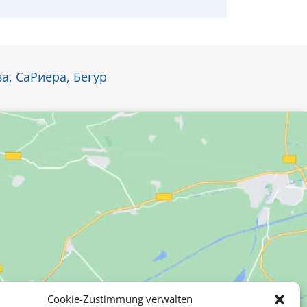
а, СаРиера, Бегур
Курорты при
Cookie-Zustimmung verwalten